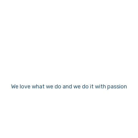
软慧（莫测）团队
We love what we do and we do it with passion