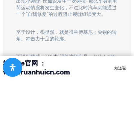
出现小裂缝–比如说发生一次碰撞–那么车身的电
荷运动情况将发生变化，不过此时汽车则能通过
一个“自我修复”的过程阻止裂缝继续变大。​
至于设计，很显然，就是很兰博基尼：尖锐的转
角、冲击力十足的轮廓。​
而说到情感，可别指望着这辆车是一台什么拥有
软慧De官网 ：
自动驾驶能力的机器，Terzo Millennico确实有
知道啦
一定的自动化功能，但它们的存在则是为了帮助
www.ruanhuicn.com
驾驶者成为一个更好的司机。​